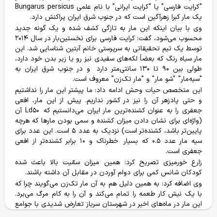
"کرایت فارسی" یا "کرایت ایرانی" با نام علمی Bungarus persicus
یک مار کبرا زهرآگین است که در جنوب شرق ایران پراکنش دارد.
وی با بیان اینکه این مار به تازگی کشف شده و یک گونه جدید
محسوب می‌شود، گفت: کرایت فارسی برای نخستین‌بار در سال ۲۰۱۴
توسط یک تیم تحقیقاتی به سرپرستی خانم آبتین شناسایی شد. این
مار سیاه رنگ که بعضاً لکه‌های سفیدی نیز رو یا زیر بدن خود دارد،
درختکاری ۱۴۰۴-١۴٠۵
جان پناه کیاسر
طولی بین ۹۰ تا ۱۳۰ سانتی‌متر دارد و در جنوب شرق ایران به
"سیه‌مار" "شو مار" و "مار تک‌زن" معروف است.
این متخصص حیات وحش ادامه داد: ما پیشتر این مار را نداشتیم
محقق شده
هدف
محقق شده
هدف
و حتی پادزهر آن را نیز در کشور نداریم. پیش از این مار، افعی
9305 نهال
15000 نهال
432،100،000
1،500،000،000
جعفری را به عنوان کشنده‌ترین مار ایران می‌دانستیم که Ld۵۰ آن
(واژه‌ای برای نشان دادن میزان کشنده و سمی بودن مار‌ها که هرچه
حمایت می کنم
حمایت می کنم
پایین‌تر باشد، کشنده‌تر است) نزدیک به عدد ۵ است. این عدد برای
سیه مار عدد ۰.۵ که بسیار خطرناک و ۱۰ برابر کشنده‌تر از افعی
جعفری است.
زارع خورمیزی تصریح کرد: همین میزان سمّیت بالا باعث شده
گزارش پروژه ها
کودکان شانس کمی برای دوام آوردن در مقابل آن داشته باشند.
وی اضافه کرد: به همین دلیل هم به آن مار تک‌زن می‌گویند چرا که
با یک نیش کار طعمه را تمام می‌کند و آن را به کام مرگ می‌برد.
این مار در ماه‌های اخیر در شهرستان سرباز تعارض شدیدی با جوامع
خانه
فروشگاه
سفرها
وبلاگ
حساب من
محلی داشته و باید این بحران مدیریت شود. اگر تعارض کنترل