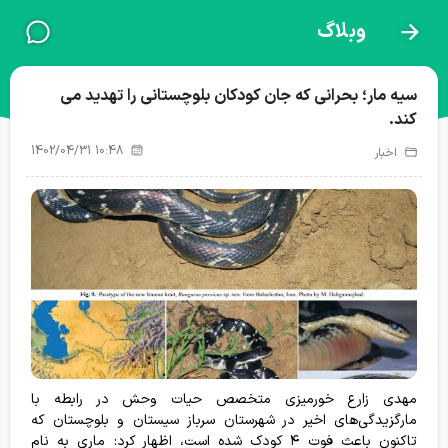
وبلاگ
نذرطبیعت
سیه مار؛ بحرانی که جان کودکان بلوچستانی را تهدید می
کند.
1402/04/31 10:48
اخبار
آبشخور حیات وحش
تغذیه حیات وحش
تیمار و درمان
24
43
پروژه‌های فعال
مهدی زارع خورمیزی متخصص حیات وحش در رابطه با
مارگزیدگی‌های اخیر در شهرستان سرباز سیستان و بلوچستان که
تاکنون باعث فوت ۴ کودک شده است، اظهار کرد: ماری به نام