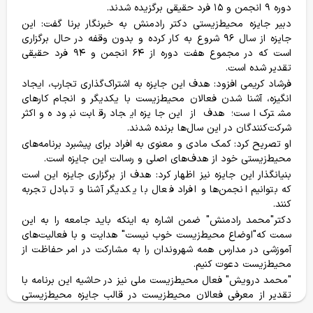
دوره ۹ انجمن و ۱۵ فرد حقیقی برگزیده شدند.
کمک های مردمی برای حفظ محیط زیست
دبیر جایزه محیط‌زیستی دکتر رادمنش به خبرنگار برنا گفت: این
جایزه از سال ۹۶ شروع به کار کرده و بدون وقفه در حال برگزاری
است که در مجموع هفت دوره از ۶۴ انجمن و ۹۴ فرد حقیقی
تقدیر شده است.
فرشاد کریمی افزود: هدف این جایزه به اشتراک‌گذاری تجارب، ایجاد
انگیزه، آشنا شدن فعالان محیط‌زیست با یکدیگر و انجام کارهای
مشترک است؛ هدف از این جایزه ایجاد رقابت نبوده و اکثر
شرکت‌کنندگان در این سال‌ها برنده شدند.
او تصریح کرد: کمک مادی و معنوی به افراد برای پیشبرد برنامه‌های
محیط‌زیستی خود از هدف‌های اصلی و رسالت این جایزه است.
بنیانگذار این جایزه نیز اظهار کرد: هدف از برگزاری جایزه این است
که بتوانیم انجمن‌ها و افراد فعال با‌ یکدیگر آشنا و تبادل تجربه
کنند.
دکتر"محمد رادمنش" ضمن اشاره به اینکه باید جامعه را به این
سمت که"اوضاع محیط‌زیست خوب نیست" هدایت و با فعالیت‌های
آموزشی در مدارس همه شهروندان را به مشارکت در امر حفاظت از
محیط‌زیست دعوت کنیم.
"محمد درویش" فعال محیط‌زیست ملی نیز در حاشیه این برنامه با
تقدیر از معرفی فعالان محیط‌زیست در قالب جایزه محیط‌زیستی
خانه
فروشگاه
سفرها
وبلاگ
حساب من
دکتر رادمنش اظهار کرد: باید از این فرصت استفاده و ترس و‌ نگرانی