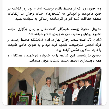
وی افزود: وی که از محیط بانان برجسته استان بود روز گذشته در
حین ماموریت و آبرسانی به آبشخور‌های حیات وحش در ارتفاعات
منطقه حفاظت شده گنو در اثر سانحه رانندگی به شهادت رسید.
مدیرکل محیط زیست هرمزگان گفت:مکان و زمان برگزاری مراسم
درختکاری ۱۴۰۴-١۴٠۵
جان پناه کیاسر
تشییع پیکراین محیط بان به زودی اعلام خواهد شد.
شایان ذکر است شهید رخش بهار در ایام نمایشگاه محیط زیست از
غرفه انجمن نذرطبیعت بازدید کرده بود و به عنوان حامی طبیعت
محقق شده
هدف
محقق شده
هدف
با کارت نمادین عکس گرفته بود.
9247 نهال
15000 نهال
405،800،000
1،500،000،000
انجمن نذرطبیعت این ضایعه را به خانواده آن شهید ، همکاران و
همه دوستداران محیط زیست تسلیت عرض مینماید.
حمایت می کنم
حمایت می کنم
گزارش پروژه ها
خانه
فروشگاه
سفرها
وبلاگ
حساب من