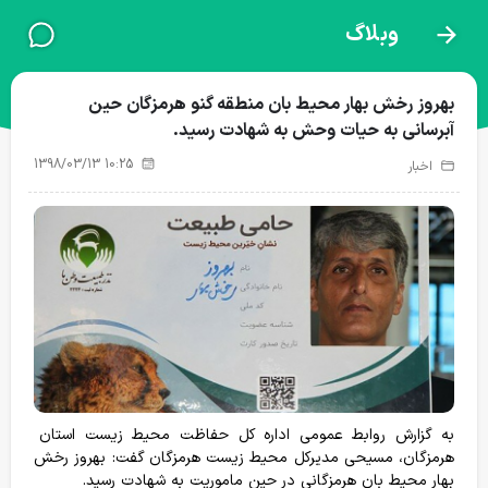
وبلاگ
نذرطبیعت
بهروز رخش بهار محیط بان منطقه گنو هرمزگان حین
آبرسانی به حیات وحش به شهادت رسید.
1398/03/13 10:25
اخبار
آبشخور حیات وحش
تغذیه حیات وحش
تیمار و درمان
24
43
پروژه‌های فعال
به گزارش روابط عمومی اداره کل حفاظت محیط زیست استان
هرمزگان، مسیحی مدیرکل محیط زیست هرمزگان گفت: بهروز رخش
بهار محیط بان هرمزگانی در حین ماموریت به شهادت رسید.