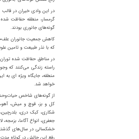
در این وادی خیران در قالب 
گرمسار، منطقه حفاظت شده 
گونه‌های جانوری بودند.
کاهش جمعیت جانوران علف‌خو
که با نذر طبیعت و تامین علوف
منطقه، جایگاه ویژه ای به ا
خواهد شد.
از گونه‌های شاخص حیات‌وحش 
کل و بز، قوچ و میش، آهو، گ
شکاری، کبک دری، بلدرچین، ه
جعفری، انواع آگاما، بزمجه، ل
رفع این چالش در کوتاه مدت م