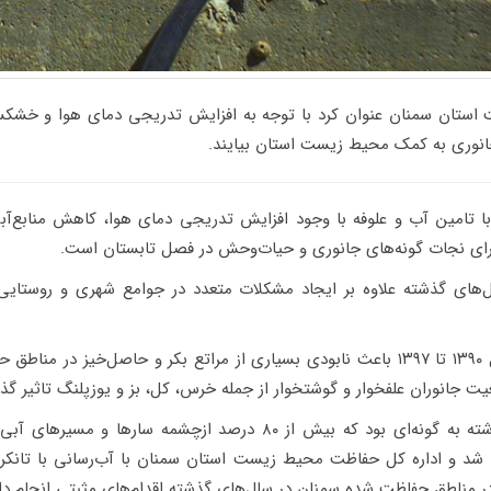
تان سمنان عنوان کرد با توجه به افزایش تدریجی دمای هوا و خشکسا
جانوری به کمک محیط زیست استان بیایند.
با تامین آب و علوفه با وجود افزایش تدریجی دمای هوا، کاهش منابع‌
رای نجات گونه‌های جانوری و حیات‌وحش در فصل تابستان است.
های گذشته علاوه بر ایجاد مشکلات متعدد در جوامع شهری و روستایی،
خشکسالی‌های مستمر از سال ۱۳۹۰ تا ۱۳۹۷ باعث نابودی بسیاری از مراتع بکر و حاصل‌
یت جانوران علفخوار و گوشتخوار از جمله خرس، کل، بز و یوزپلنگ تاثیر گ
خشکسالی‌ها در سال‌های گذشته به گونه‌ای بود که بیش از ۸۰ درصد ازچش
 و اداره کل حفاظت محیط زیست استان سمنان با آب‌رسانی با تانکر 
 مناطق حفاظت شده سمنان در سال‌های گذشته اقدام‌های مثبتی انجام داد