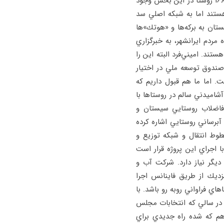
شبكه آبرساني هستند. عبدالعزيز رامش، عضو شوراي بخش دشتياري در اين باره به «اعتماد» مي‌گويد: «168 روستا در اين بخش وجود
ستند اما به شبكه اصلي سد
تان به بركه‌ها و «هوتك»ها
مردم ايرانشهر، به خبرگزاري
ند. اميني‌فرد البته اين را
صندوق توسعه ملي در اختيار
 اما ما هم قبول داريم كه
ميدني سالم در روستاها با
 فاضلاب روستايي سيستان و
آبرساني روستايي اشاره كرده
اني به 213 روستاي زيرمجموعه سد پيشين به طول1450 كيلومتر خطوط انتقال و شبكه توزيع و
فت فيزيكي داشته است. با اجراي اين پروژه قرار است
‌مند شوند. اما اين طرح براي تكميل 480 ميليارد تومان ديگر نياز دارد. شركت آب و
زديك از طريق فاينانس اجرا
ي فراواني روبه رو باشد. با
د در سالي كه انتخابات مجلس
م كه شده راه جديدي براي