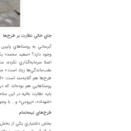
جاي خالي نظارت بر طرح‌ها
آبرساني به روستاهاي پايي
وجود دارد؟ «سعيد محمد» يكي
اصلا سرمايه‌گذاري نكرده، م
عقب‌ماندگي‌ها زياد است.» س
طرح‌ها هم گلايه‌مند است: «ك
روستاهايي هم بوده‌اند كه در
بايد نظارت عاليه در اين من
«شهداد»، «پرومي» و... با وج
طرح‌هاي نيمه‌تمام
بخش دشتياري يكي از بخش‌ها