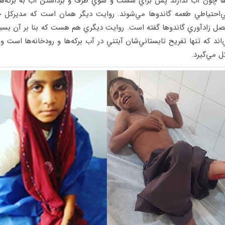
اها چون آب ندارند پس براي شست و شوي ظرف و برداشتن آب به بركه‌ها 
 بي‌احتياطي طعمه گاندوها مي‌شوند. روايت ديگر همان است كه مدير
صل زادآوري گاندوها گفته است. روايت ديگري هم هست كه بنا بر آن بسي
ي‌اند كه تنها تفريح تابستاني‌شان آبتني در آب بركه‌ها و رودخانه‌ها است و 
ل مي‌گيرد.