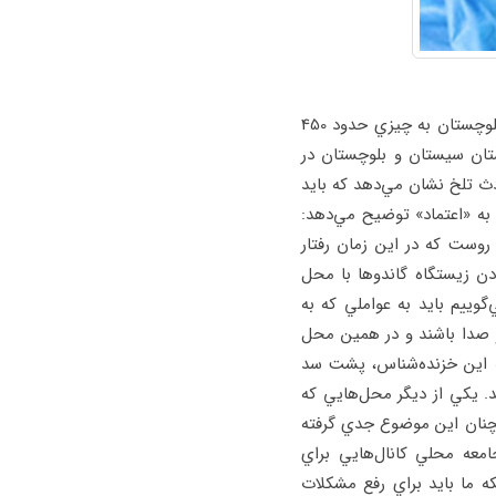
بنا به اعلام سازمان حفاظت محيط زيست شمار تمساح پوزه كوتاه ايراني (گاندو) در استان سيستان و بلوچستان به چيزي حدود 450
ستان سيستان و بلوچستان در
دث تلخ نشان مي‌دهد كه بايد
به «اعتماد» توضيح مي‌دهد:
 روست كه در اين زمان رفتار
دن زيستگاه گاندوها با محل
وييم بايد به عواملي كه به
 كوچك 20 بچه در حال آب بازي و سرو صدا باشند و در همين محل
ته اين خزنده‌شناس، پشت سد
 يكي از ديگر محل‌هايي كه
مچنان اين موضوع جدي گرفته
امعه محلي كانال‌هايي براي
ه ما بايد براي رفع مشكلات