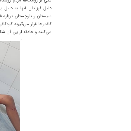
يكي از روايت‌ها مردم روست
دليل فرزندان آنها به دليل
سيستان و بلوچستان درباره ف
گاندوها قرار مي‌گيرند كودكان
مي‌كنند و حادثه از پي آن شك