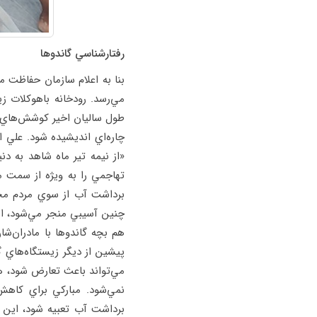
رفتارشناسي گاندوها
مي‌رسد. رودخانه باهوكلات ز
طول ساليان اخير كوشش‌هاي فر
چاره‌اي انديشيده شود. علي 
«از نيمه تير ماه شاهد به دن
تهاجمي را به ويژه از سمت م
برداشت آب از سوي مردم محلي
هم بچه گاندوها با مادران‌ش
پيشين از ديگر زيستگاه‌هاي
مي‌تواند باعث تعارض شود، ه
نمي‌شود. مباركي براي كاهش 
برداشت آب تعبيه شود، اين م