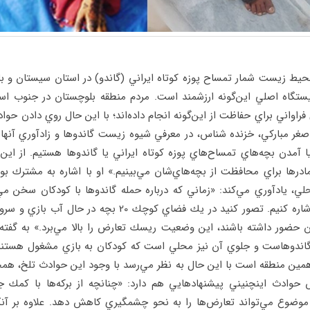
يستگاه اصلي اين‌گونه ارزشمند است. مردم منطقه بلوچستان در جنوب ا
اواني براي حفاظت از اين‌گونه انجام داده‌اند؛ با اين حال روي دادن حوا
اصغر مباركي، خزنده شناس، در معرفي شيوه زيست گاندوها و زادآوري آنها 
يا آمدن بچه‌هاي تمساح‌هاي پوزه كوتاه ايراني يا گاندوها هستيم. از اين
ادرها براي محافظت از بچه‌هاي‌شان مي‌بينيم.» او با اشاره به مشترك بو
، يادآوري مي‌كند: «زماني كه درباره حمله گاندوها با كودكان سخن مي‌گ
چنين آسيبي منجر مي‌شود، ‌اشاره كنيم. تصور كنيد در يك فضاي
ان حضور داشته باشند‌، اين وضعيت ريسك تعارض را بالا مي‌برد.» به گف
 گاندوهاست و جلوي آن نيز محلي است كه كودكان به بازي مشغول هستند.
مين منطقه است با اين حال به نظر مي‌رسد با وجود اين حوادث تلخ، ه
حوادث اينچنيني پيشنهادهايي هم دارد: «چنانچه از بركه‌ها با كمك ج
وضوع مي‌تواند تعارض‌ها را به نحو چشمگيري كاهش دهد. علاوه بر آنك