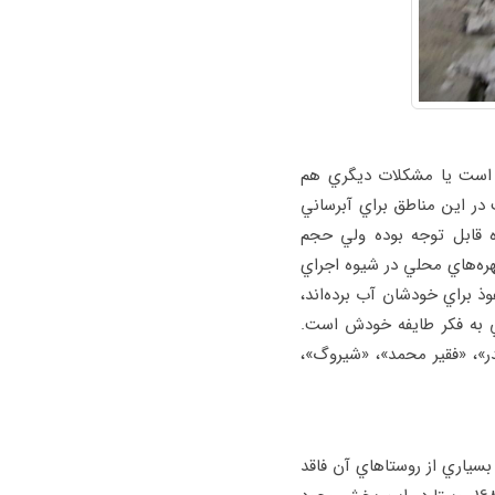
 است يا مشكلات ديگري هم
در اين مناطق براي آبرساني
ده قابل توجه بوده ولي حجم
ره‌هاي محلي در شيوه اجراي
ذ براي خودشان آب برده‌اند،
كسي به فكر طايفه خودش است.
ر»، «فقير محمد»، «شيروگ»،
ياري از روستاهاي آن فاقد