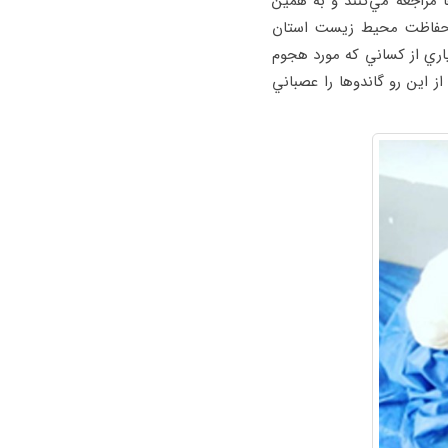
مراجعه مي‌كنند و به همين
كل حفاظت محيط زيست استان
اري از كساني كه مورد هجوم
از اين رو گاندوها را عصباني