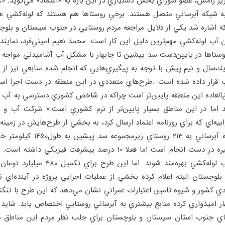
به شبكه‌ آبرساني متصل هستند. برخي روستاها هم هستند كه لوله‌كشي ه
 اشاره شد يكي از دلايل مراجعه مردم روستايي در جنوب سيستان و بلوچس
ب لوله‌كشي مهم‌ترين دليل اين كار است. محمد نعيم اميني‌فرد، نماينده 
تاها در پايين‌دست سد پيشين تا چابهار با مشكل آب آشاميدني مواجه هست
ك‌سال و نيم پيش با توجه به پيگيري‌هايي كه انجام شده منابعي نيز از 
رار داده شده است .طرح‌هاي متعددي در اين منطقه در دست اجرا است.
عاده اين منطقه پايين‌تر است چراكه در شاخص كشوري دسترسي به آب آشا
ند اما در اين مناطق بسيار پايين‌تر از نرم كشوري است.» شركت آب و
يه‌اي كه براي روزنامه اعتماد ارسال كرد، به بخشي از طرح‌هايش در زمينه 
است. بنا بر اين گزارش پروژه آبرس
47هزار مترمكعب مخازن ذخيره در دست انجام است اما فعلا 10 درصد پيشر
حدود 144هزار نفر از شبكه آب لوله‌كشي بهره
وچستان البته اعلام كرده بخشي از عمليات اجرايي پروژه در آينده‌اي ن
كشور و شيوه تامين اعتبارات عمراني نشان مي‌دهد كه اين طرح با تنگناها
هار اميدواري كرده منابع بيشتري به آبرساني روستايي اختصاص يابد. شاي
هاي جنوب استان سيستان و بلوچستان براي جلب نظر مردم اين مناطق ه