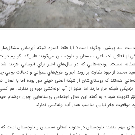
ن دست سد پيشين چگونه است؟ آيا فقط كمبود شبكه آبرساني مشكل‌ساز
 از فعالان اجتماعي سيستان و بلوچستان مي‌گويد: «اين‌كه بگوييم دولت 
نصفانه نيست. بودجه‌هايي كه در سال‌هاي اخير براي آبرساني هزينه ش
عيد محمد از نبود نظارت بر روند اجراي طرح‌هاي عمراني و دخالت برخي چه
ساني هستند كه روستاي‌شان از شبكه اصلي خيلي دور بوده اما با اعمال نفو
 نزديكي شبكه قرار دارند اما هنوز از آب لوله‌كشي بهره‌اي ندارند. هر 
اطق تقويت شود.» به گفته اين فعال اجتماعي روستاهايي چون «وشنام حيد
ود موقعيت جغرافيايي مناسب هنوز آب لوله‌كشي ندارند.
ي مهم منطقه بلوچستان در جنوب استان سيستان و بلوچستان است كه بس