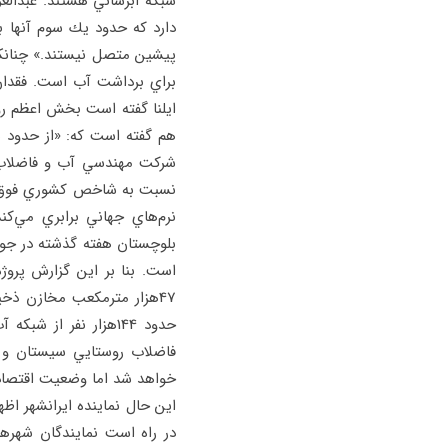
دارد كه حدود يك سوم آنها 
پيشين متصل نيستند.» چنانكه
براي برداشت آب است. فقدان آ
ايلنا گفته است بخش اعظم روس
هم گفته است كه: «از حدود ي
شركت مهندسي آب و فاضلاب ق
نسبت به شاخص كشوري فوق‌ال
نرم‌هاي جهاني برابري مي‌ك
بلوچستان هفته گذشته در جواب
فاضلاب روستايي سيستان و بل
خواهد شد اما وضعيت اقتصادي 
اين حال نماينده ايرانشهر اظ
در راه است نمايندگان شهر