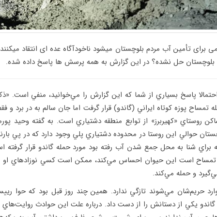
 برای تأمین آب مردم بلوچستان میشود ناخودآگاه عده ای انتقاد میکن
 بلوچستان حل نشده؟ در این گزارش به همه پرسش ها پاسخ داده شده.
احتمالا پاسخ بسياري از شما كه اين گزارش را مي‌خوانيد، منفي است. «
ه تمساح پوزه كوتاه ايراني (گاندو) قرار گرفت اما جان سالم به در برد و 
ساكن روستاي «كهيربرز» از توابع منطقه دشتياري است. به گفته وحيد پ
ان حوالي اين روستا در محدوده دشتياري پلي وجود دارد كه در پي بارند
راي شنا به محل جمع شدن آب رفته بود مورد حمله گاندو قرار گرفته اس
تمساح است اين حيوان احساس مي‌كند، ممكن است كسي نوزادهاي او را ا
‌گيرد و حمله مي‌كند.
ه گاندو يكي از دستانش را از دست داد. درباره علت اين حوادث روايت‌هاي 