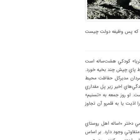
ند که پس وظیفه دولت چیست
ذكريا» كودكي هشت‌ساله است
فقط پاي چپش چند بخيه خورد.
ورمردان مديركل حفاظت محيط
گي‌هاي اخير زير پل مقداري
ت. او روز جمعه به «تسنيم»
ذيت يا به قلمرو آن تجاوز
حمله گاندوها به كساني كه وارد حريم‌شان مي‌شوند تازگي ندارد. همين چند روز قبل بود كه حوا رييسي دختر 10‌ساله اهل روستاي
متفاوتي وجود دارد. بر اساس