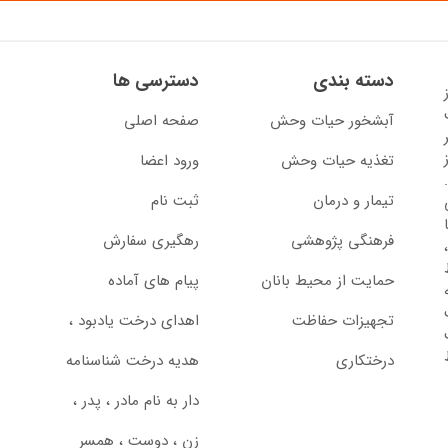
دسته بندی
دسترسی ها
13 آغاز
آبشخور حیات وحش
صفحه اصلی
تغذیه حیات وحش
ورود اعضا
تیمار و درمان
ثبت نام
از سال 1397 با
فرهنگی پژوهشی
رهگیری سفارش
حمایت از محیط بانان
پیام های آماده
تجهیزات حفاظت
اهدای درخت یادبود ،‌
درختکاری
هدیه درخت شناسنامه
دار به نام مادر ، پدر ،
زن ، دوست ، همسر