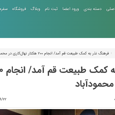
صلی
دسته بندی
ورود اعضا
ثبت نام
وبلاگ
فروشگاه
سفره
فرهنگ نذر به کمک طبیعت قم آمد/ انجام 200 هکتار نهال‌کاری در محمودآباد
 محمودآباد
21:50:14