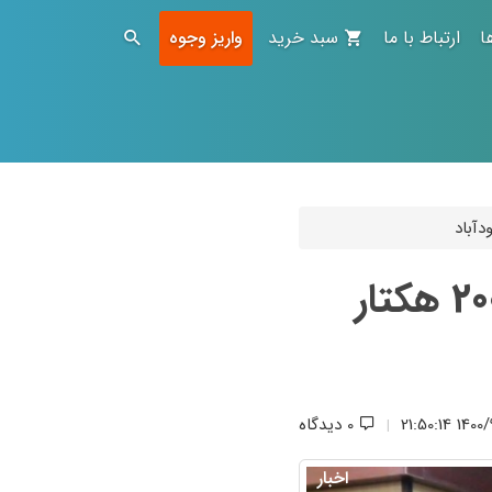
ا
ارتباط با ما
سبد خرید
واریز وجوه
فرهنگ نذر به کمک طبیعت قم آمد/ انجام 200 هکتار
1400/9/22 
0 دیدگاه
|
اخبار