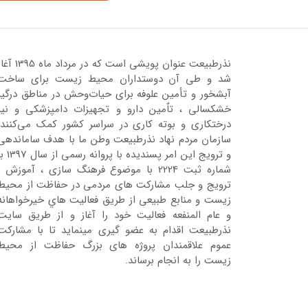
نذرطبیعت عنوان پویشی است که در مرداد ماه 95
شد و طی آن دوستداران محیط زیست برای ساخت
آبشخور و تأمین علوفه برای حیات‌وحش در مناطق درگیر
خشکسالی ، تاٌمین دارو و تجهیزات دامپزشکی و نیز
درختکاری و بوته کاری در سراسر کشور کمک می‌کنند.
سازمان مردم نهاد نذرطبیعت وطن ما با هدف ساماندهی
و ترویج این امر پسندیده با پروانه رسمی 
شماره ثبت 2224 با موضوع فرهنگ سازی ، آموزش ،
ترویج و جلب مشارکت های مردمی در حفاظت از محیط
زیست و منابع طبیعی از طریق فعالیت هاي خیرخواهانه
و عام المنفعه فعالیت خود را آغاز و از طریق سایت
نذرطبیعت اقدام به عضو گیری مینماید تا با مشارکت
عموم علاقمندان پروژه های بزرگ حفاظت از محیط
زیست را به انجام برساند.