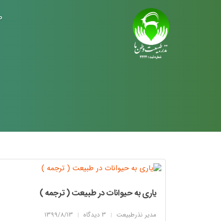
ص
یاری به حیوانات در طبیعت ( ترجمه )
مدیر نذرطبیعت
3 دیدگاه
1399/8/13
|
|