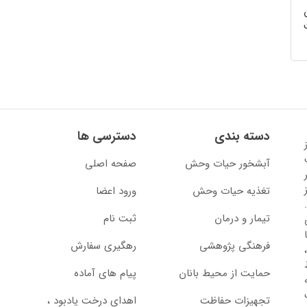
دسته بندی
دسترسی ها
13 آغاز
آبشخور حیات وحش
صفحه اصلی
تغذیه حیات وحش
ورود اعضا
تیمار و درمان
ثبت نام
از سال 1397 با
فرهنگی پژوهشی
رهگیری سفارش
حمایت از محیط بانان
پیام های آماده
تجهیزات حفاظت
اهدای درخت یادبود ،‌