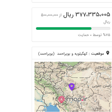
377،335،005 ریال
از 500،000،000
ریال
%75 توسط 0 حمایت
موقعیت :
کهگیلویه و بویراحمد (بویراحمد)