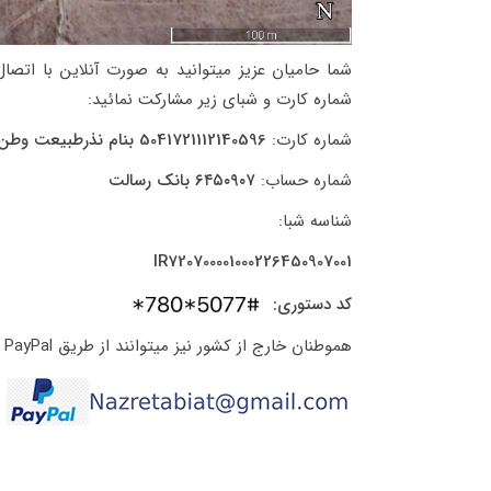
شما حامیان عزیز میتوانید به صورت آنلاین با اتصال
شماره کارت و شبای زیر مشارکت نمائید:
شماره کارت:
5041721112140596 بنام نذرطبیعت وطن ما
شماره حساب:
۶۴۵٠٩٠٧ بانک رسالت
شناسه شبا:
IR720700001000226450907001
کد دستوری:
هموطنان خارج از کشور نیز میتوانند از طریق PayPal مشارکت نمایند: