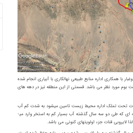
 وغبار با همکاری اداره منابع طبیعی نهالکاری با آبیاری انجام شده
وم مورد نظر می باشد. قسمتی از این منطقه نیز در دهه­ های
ات تحت تملک اداره محیط زیست تامین می­شود به شدت کم آب
شده و دبی ورودی نزدیک به صفر شده است. به گونه ­ای که طی دو سه سال گذشته آب بسیار کم به استخر وارد می­
لایروبی قنات جزء اولویت­های کنونی می باشد.
متر طول دارد. که 4.3 آن در در ده سال گذشته سه بار لایروبی شده و دبی پایه حفظ شده است.