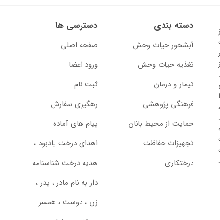
دسته بندی
دسترسی ها
13 آغاز
آبشخور حیات وحش
صفحه اصلی
تغذیه حیات وحش
ورود اعضا
تیمار و درمان
ثبت نام
از سال 1397 با
فرهنگی پژوهشی
رهگیری سفارش
حمایت از محیط بانان
پیام های آماده
تجهیزات حفاظت
اهدای درخت یادبود ،‌
درختکاری
هدیه درخت شناسنامه
دار به نام مادر ، پدر ،
زن ، دوست ، همسر