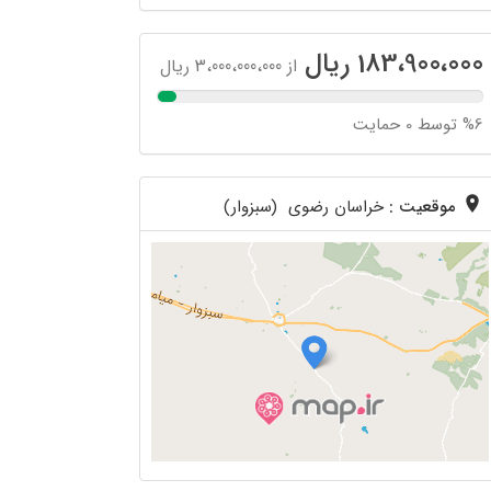
183،900،000 ریال
از 3،000،000،000 ریال
%6 توسط 0 حمایت
موقعیت :
خراسان رضوی (سبزوار)