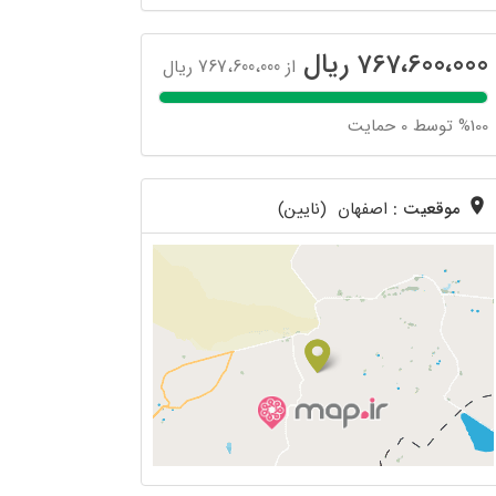
767،600،000 ریال
از 767،600،000 ریال
%100 توسط 0 حمایت
موقعیت :
اصفهان (نایین)