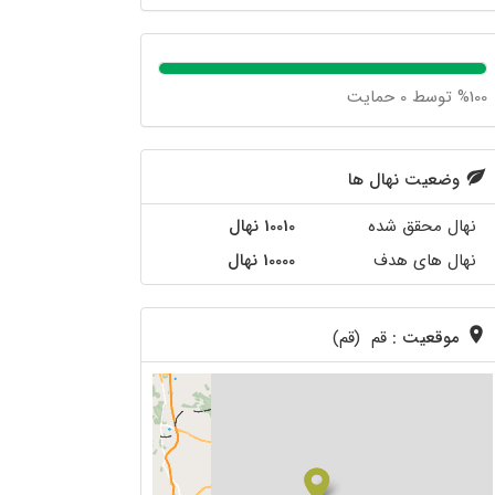
%100 توسط 0 حمایت
وضعیت نهال ها
نهال محقق شده
10010 نهال
نهال های هدف
10000 نهال
موقعیت :
قم (قم)