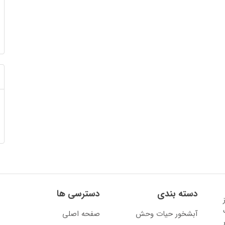
دسته بندی
دسترسی ها
13 آغاز
آبشخور حیات وحش
صفحه اصلی