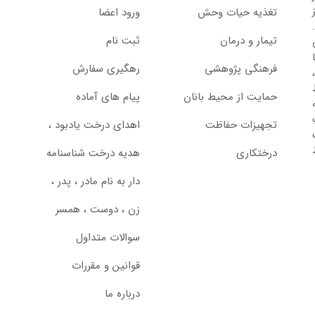
تغذیه حیات وحش
ورود اعضا
تیمار و درمان
ثبت نام
از سال 1397 با
فرهنگی پژوهشی
رهگیری سفارش
حمایت از محیط بانان
پیام های آماده
تجهیزات حفاظت
اهدای درخت یادبود ،‌
درختکاری
هدیه درخت شناسنامه
دار به نام مادر ، پدر ،
زن ، دوست ، همسر
سوالات متداول
قوانین و مقررات
درباره ما