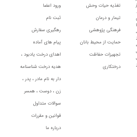
تغذیه حیات وحش
ورود اعضا
تیمار و درمان
ثبت نام
از سال 1397 با
فرهنگی پژوهشی
رهگیری سفارش
حمایت از محیط بانان
پیام های آماده
تجهیزات حفاظت
اهدای درخت یادبود ،‌
درختکاری
هدیه درخت شناسنامه
دار به نام مادر ، پدر ،
زن ، دوست ، همسر
سوالات متداول
قوانین و مقررات
درباره ما