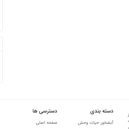
دسته بندی
دسترسی ها
13 آغاز
آبشخور حیات وحش
صفحه اصلی