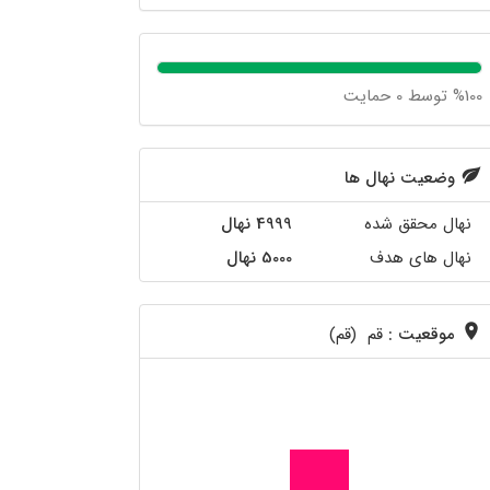
%100 توسط 0 حمایت
وضعیت نهال ها
نهال محقق شده
4999 نهال
نهال های هدف
5000 نهال
موقعیت :
قم (قم)