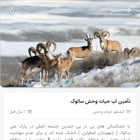
نذرطبیعت
تأمین آب حیات وحش سالوک
تأمین آب حیات وحش سالوک
آبشخور حیات وحش
تغذیه حیات وحش
تیمار و درمان
24
43
آبشخور حیات وحش
1 سال قبل
پروژه‌های فعال
با خشکسالی های پی در پی چندین چشمه اصلی در پارک ملی
سالوک ( شهرستان اسفراین ) خشک شده اند و برای عدم مهاجرت
حیات وحش به مناطق ناامن قصد داریم ۴ مخزن را در منطقه