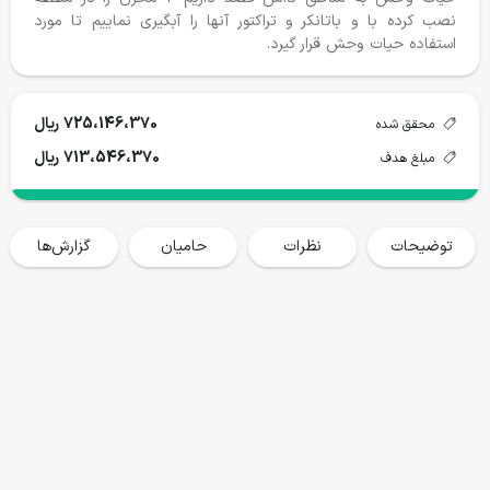
نصب کرده با و باتانکر و تراکتور آنها را آبگیری نماییم تا مورد
استفاده حیات وحش قرار گیرد.
725،146،370 ریال
محقق شده
درختکاری ۱۴۰۴-١۴٠۵
جان پناه کیاسر
713،546،370 ریال
مبلغ هدف
محقق شده
هدف
محقق شده
هدف
9331 نهال
15000 نهال
454،200،000
1،500،000،000
توضیحات
نظرات
حامیان
گزارش‌ها
حمایت می کنم
حمایت می کنم
گزارش پروژه ها
خانه
فروشگاه
سفرها
وبلاگ
حساب من