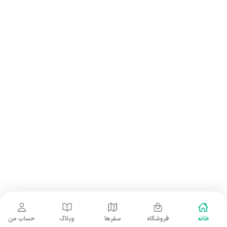
نوشت افزار ۱۴۰۴
فرهنگی پژوهشی
12 ماه قبل
امسال نیز قصد داریم همزمان با بازگشایی مدارس هزار بسته
نوشت افزار محیط زیستی به دانش آموزان ساکن حاشیه مناطق
حفاظت شده اهدا کنیم تا قدمی در فرهنگسازی محیط زیستی
برداریم.این بسته ها حاوی تصاویر شهدای محیط بان نیز میباشد.
3،007،500،000 ریال
محقق شده
خانه
فروشگاه
سفرها
وبلاگ
حساب من