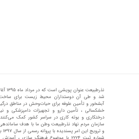
نذرطبیعت عنوان پویشی است که در مرداد ماه 95
شد و طی آن دوستداران محیط زیست برای ساخت
آبشخور و تأمین علوفه برای حیات‌وحش در مناطق درگیر
خشکسالی ، تاٌمین دارو و تجهیزات دامپزشکی و نیز
درختکاری و بوته کاری در سراسر کشور کمک می‌کنند.
سازمان مردم نهاد نذرطبیعت وطن ما با هدف ساماندهی
و ترویج این امر پسندیده با پروانه رسمی 
شماره ثبت 2224 با موضوع فرهنگ سازی ، آموزش ،