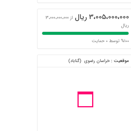
3،005،000،000 ریال
از 3،000،000،000
ریال
%100 توسط 0 حمایت
موقعیت :
خراسان رضوی (گناباد)