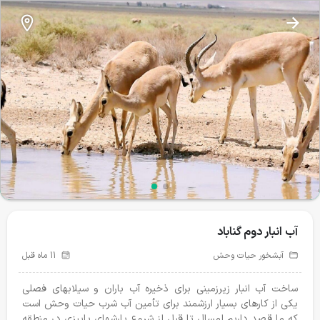
نذرطبیعت
آب انبار دوم گناباد
آبشخور حیات وحش
تغذیه حیات وحش
تیمار و درمان
24
43
پروژه‌های فعال
آب انبار دوم گناباد
آبشخور حیات وحش
11 ماه قبل
درختکاری ۱۴۰۴-١۴٠۵
جان پناه کیاسر
ساخت آب انبار زیرزمینی برای ذخیره آب باران و سیلابهای فصلی
یکی از کارهای بسیار ارزشمند برای تأمین آب شرب حیات وحش است
محقق شده
هدف
محقق شده
هدف
که ما قصد داریم امسال تا قبل از شروع بارشهای پاییزی در منطقه