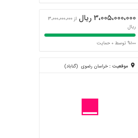
3،005،000،000 ریال
از 3،000،000،000
ریال
%100 توسط 0 حمایت
موقعیت :
خراسان رضوی (گناباد)