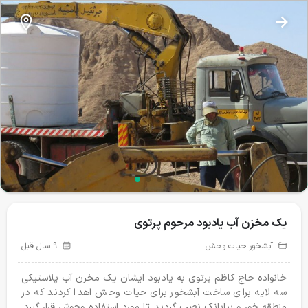
نذرطبیعت
یک مخزن آب یادبود مرحوم پرتوی
یک مخزن آب یادبود مرحوم پرتوی
آبشخور حیات وحش
تغذیه حیات وحش
تیمار و درمان
24
43
آبشخور حیات وحش
9 سال قبل
پروژه‌های فعال
خانواده حاج کاظم پرتوی به یادبود ایشان یک مخزن آب پلاستیکی
سه لایه برای ساخت آبشخور برای حیات وحش اهدا کردند که در
منطقه خور و بیابانک نصب گردید تا مورد استفاده وحوش قرار گیرد.