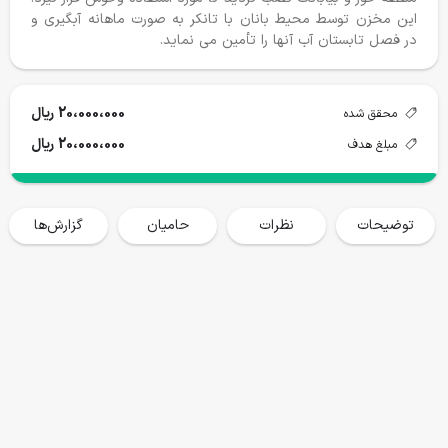
این مخزن توسط محیط بانان با تانکر به صورت ماهانه آبگیری و
در فصل تابستان آب آنها را تأمین می نماید.
20،000،000 ریال
محقق شده
درختکاری ۱۴۰۴-١۴٠۵
جان پناه کیاسر
20،000،000 ریال
مبلغ هدف
محقق شده
هدف
محقق شده
هدف
9334 نهال
15000 نهال
454،320،000
1،500،000،000
توضیحات
نظرات
حامیان
گزارش‌ها
حمایت می کنم
حمایت می کنم
گزارش پروژه ها
خانه
فروشگاه
سفرها
وبلاگ
حساب من