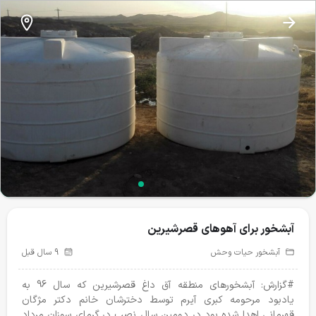
نذرطبیعت
آبشخور برای آهوهای قصرشیرین
آبشخور برای آهوهای قصرشیرین
آبشخور حیات وحش
تغذیه حیات وحش
تیمار و درمان
24
43
آبشخور حیات وحش
9 سال قبل
پروژه‌های فعال
#گزارش: آبشخورهای منطقه آق داغ قصرشیرین که سال 96 به
یادبود مرحومه کبری آیرم توسط دخترشان خانم دکتر مژگان
قهرمانی اهدا شده بود در دومین سال نصب در گرمای سوزان مرداد