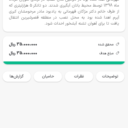
ماه 1398 توسط محیط بانان آبگیری شدند. دو تانکر ۵ هزارلیتری که
از طرف خانم دکتر مژگان قهرمانی به یادبود مادر مرحومشان کبری
آیرم اهدا شده بود به محل نصب در منطقه قصرشیرین انتقال
یافت تا برای آهوان تشنه آبشخور احداث شود.
درختکاری ۱۴۰۴-١۴٠۵
جان پناه کیاسر
35،000،000 ریال
محقق شده
35،000،000 ریال
محقق شده
هدف
محقق شده
هدف
مبلغ هدف
9334 نهال
15000 نهال
454،320،000
1،500،000،000
حمایت می کنم
حمایت می کنم
توضیحات
نظرات
حامیان
گزارش‌ها
گزارش پروژه ها
خانه
فروشگاه
سفرها
وبلاگ
حساب من