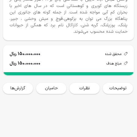
زیستگاه های کویری و کوهستانی است که در سال های اخیر با
بحران کم آبی مواجه شده است. از جمله گونه های جانوری این
پناهگاه بزرگ می توان به بزکوهی،قوچ و میش وحشی ، جبیر،
پلنگ، یوزپلنگ، گربه شنی، کاراکال نام برد که همگی از حیوانات
حمایت شده محسوب می‌شوند.
درختکاری ۱۴۰۴-١۴٠۵
جان پناه کیاسر
150،000،000 ریال
محقق شده
محقق شده
هدف
محقق شده
هدف
150،000،000 ریال
9247 نهال
15000 نهال
405،300،000
1،500،000،000
مبلغ هدف
حمایت می کنم
حمایت می کنم
توضیحات
نظرات
حامیان
گزارش‌ها
گزارش پروژه ها
خانه
فروشگاه
سفرها
وبلاگ
حساب من