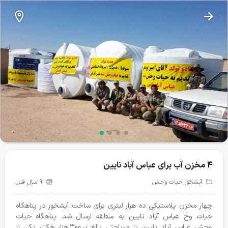
4 مخزن آب برای عباس آباد نایین
نذرطبیعت
4 مخزن آب برای عباس آباد نایین
آبشخور حیات وحش
تغذیه حیات وحش
تیمار و درمان
24
43
آبشخور حیات وحش
9 سال قبل
پروژه‌های فعال
چهار مخزن پلاستیکی ده هزار لیتری برای ساخت آبشخور در پناهگاه
حیات وح عباس آباد نایین به منطقه ارسال شد. پناهگاه حیات
وحش عباس آباد نایین با مساحتی بالغ بر 300 هزار هکتار یکی از