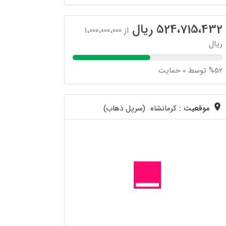
524،715،432 ریال
از 1،000،000،000
ریال
%52 توسط 0 حمایت
موقعیت :
کرمانشاه (سرپل ذهاب)