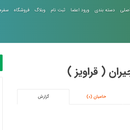
صلی
دسته بندی
ورود اعضا
ثبت نام
وبلاگ
فروشگاه
سفره
ان ( قراویز )
حامیان (0)
گزارش