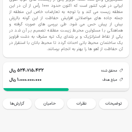
ایرانی در غرب کشور است که اکنون حدود 1000 رأس از آن در این
کمک های مردمی برای حفظ محیط زیست
منطقه زیست می کند و با توجه به تعارضات خاص این منطقه از
جمله جاده های مواصلاتی افزایش حفاظت از این گونه باارزش
بیش از پیش حس می شود. طی بررسی های صورت گرفته و
هماهنگی با مسئولین محیط زیست منطقه تصمیم بر آن شد در
یکی از نقاط استراتژیک و بر بلندای یک تپه مشرف به دشت قراویز
یک ساختمان محیط بانی احداث گردد تا محیط بانان با استقرار در
آن حفاظت از آهو ها را بهتر به انجام برسانند.
524،715،432 ریال
محقق شده
1،000،000،000 ریال
مبلغ هدف
توضیحات
نظرات
حامیان
گزارش‌ها
خانه
فروشگاه
سفرها
وبلاگ
حساب من