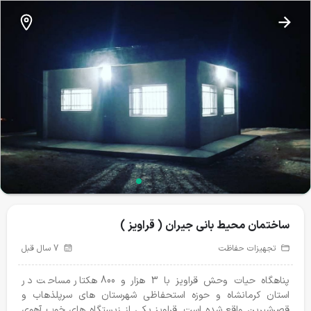
نذرطبیعت
ساختمان محیط بانی جیران ( قراویز )
پروژه‌های فعال
گزارش پروژه ها
ساختمان محیط بانی جیران ( قراویز )
تجهیزات حفاظت
7 سال قبل
پناهگاه حیات وحش قراویز با 3 هزار و 800 هکتار مساحت در
استان کرمانشاه و حوزه استحفاظی شهرستان های سرپلذهاب و
قصرشیرین واقع شده است. قراویز یکی از زیستگاه های خوب آهوی