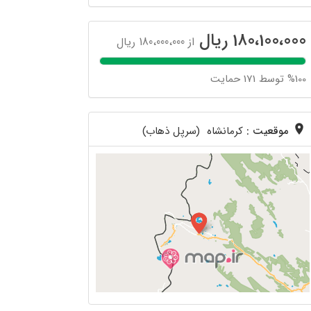
180،100،000 ریال
از 180،000،000 ریال
%100 توسط 171 حمایت
موقعیت :
کرمانشاه (سرپل ذهاب)