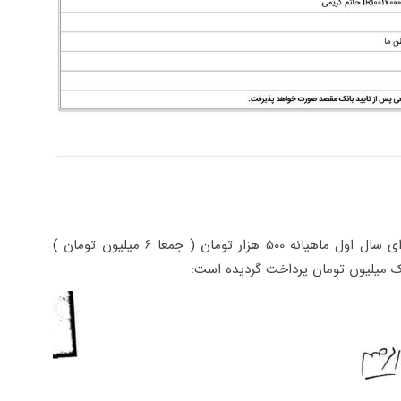
تصویر قرارداد های سال 1398-99 و 1399-1400 که برای سال اول ماهیانه 500 هزار تومان ( جمعا 6 میلیون تومان )
یک میلیون تومان پرداخت گردیده است: