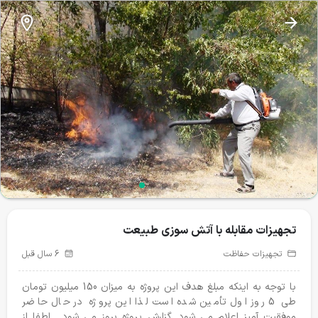
نذرطبیعت
تجهیزات مقابله با آتش سوزی طبیعت
تجهیزات مقابله با آتش سوزی طبیعت
آبشخور حیات وحش
تغذیه حیات وحش
تیمار و درمان
24
43
تجهیزات حفاظت
6 سال قبل
پروژه‌های فعال
با توجه به اینکه مبلغ هدف این پروژه به میزان 150 میلیون تومان
طی 5 روز اول تأمین شده است لذا این پروژه در حال حاضر
موفقیت آمیز اعلام می شود. گزارش پروژه بروز می شود... لطفا از