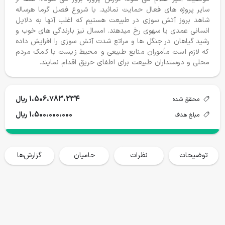
سایر پروژه های فعال حمایت نمائید. با شروع فصل گرما هرساله
شاهد بروز آتش سوزی در طبیعت هستیم که اغلب آنها به دلایل
انسانی عمدی یا سهوی رخ میدهند. امسال نیز بارندگی های خوب و
رشید گیاهان در جنگل ها و مراتع شدت آتش سوزی را افزایش داده
که لازم است مأموران منابع طبیعی و محیط زیست با کمک مردم
محلی و دوستداران طبیعت برای اطفای حریق اقدام نمایند.
درختکاری ۱۴۰۴-١۴٠۵
جان پناه کیاسر
محقق شده
هدف
محقق شده
هدف
1،506،783،234 ریال
محقق شده
9346 نهال
15000 نهال
456،700،000
1،500،000،000
1،500،000،000 ریال
مبلغ هدف
حمایت می کنم
حمایت می کنم
توضیحات
نظرات
حامیان
گزارش‌ها
گزارش پروژه ها
خانه
فروشگاه
سفرها
وبلاگ
حساب من