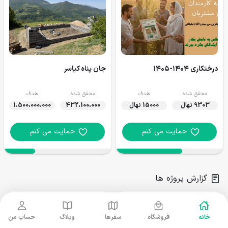
درختکاری ۱۴۰۴-١۴٠۵
جان پناه کیاسر
محقق شده
هدف
محقق شده
هدف
9303 نهال
15000 نهال
432،100،000
1،500،000،000
حمایت می کنم
حمایت می کنم
گزارش پروژه ها
خانه
فروشگاه
سفرها
وبلاگ
حساب من