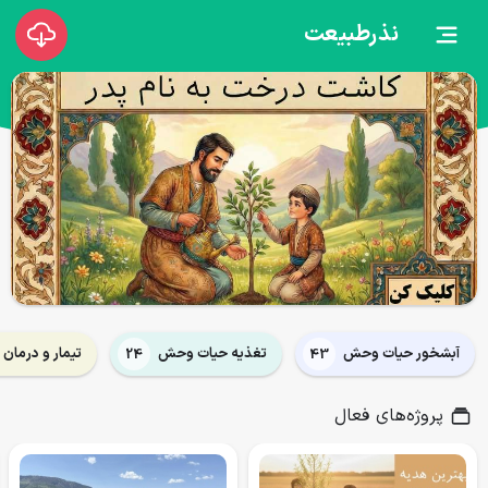
نذرطبیعت
آبشخور حیات وحش
تغذیه حیات وحش
تیمار و درمان
24
43
پروژه‌های فعال