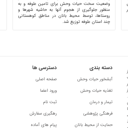
وضعیت سخت حیات وحش برای تامین علوفه و به
منظور جلوگیری از هجوم آنها به حاشیه شهرها و
روستاها، توسط محیط بانان در مناطق کوهستانی
چند استان علوفه توزیع شد.
دسته بندی
دسترسی ها
13 آغاز
آبشخور حیات وحش
صفحه اصلی
تغذیه حیات وحش
ورود اعضا
تیمار و درمان
ثبت نام
از سال 1397 با
فرهنگی پژوهشی
رهگیری سفارش
حمایت از محیط بانان
پیام های آماده