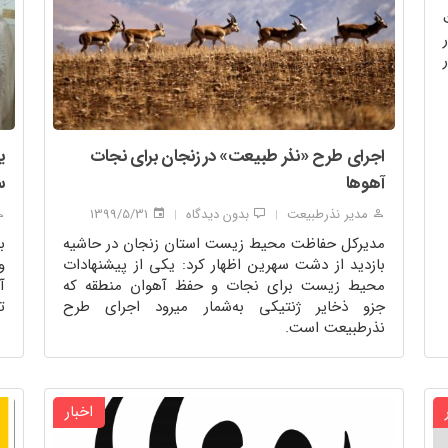
اجرای طرح «نذر طبیعت» در زنجان برای نجات
ی
آهوها
س
مدیر نذرطبیعت
بدون دیدگاه
1399/5/31
|
|
مدیرکل حفاظت محیط زیست استان زنجان در حاشیه
ب
بازدید از دشت سهرین اظهار کرد: یکی از پیشنهادات
و
محیط زیست برای نجات و حفظ آهوان منطقه که
آ
جزو ذخایر ژنتیکی به‌شمار میرود اجرای طرح
ت
نذرطبیعت است.
اخبار