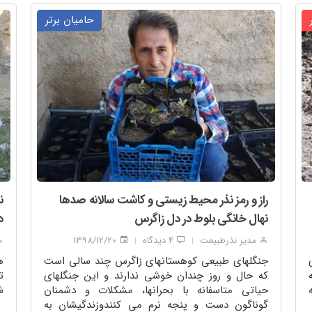
حامیان برتر
راز و رمز نذر محیط زیستی و کاشت سالانه صدها
نهال خانگی بلوط در دل زاگرس
د
مدیر نذرطبیعت
4 دیدگاه
1398/12/20
|
|
جنگلهای طبیعی کوهستانهای زاگرس چند سالی است
که حال و روز چندان خوشی ندارند و این جنگلهای
ت
حیاتی متاسفانه با بحرانها، مشکلات و دشمنان
ش
گوناگون دست و پنجه نرم می کنندوزندگیشان به