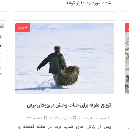
شدت موردتهدیدقرار گرفته
اخبار
ش
ب
ا
ش
د
توزیع علوفه برای حیات وحش در روزهای برفی
مدیر نذرطبیعت
بدون دیدگاه
1398/11/8
|
|
پس از بارش های شدید برف در هفته گذشته و