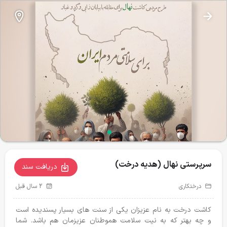
نذرطبیعت
سرپرستی نهال (‌هدیه درخت)
سرپرستی نهال (‌هدیه درخت)
آبشخور حیات وحش
تغذیه حیات وحش
تیمار و درمان
24
43
دریافت سند
درختکاری
2 سال قبل
پروژه‌های فعال
کاشت درخت به نام عزیزان یکی از سنت های بسیار پسندیده است
و چه بهتر که به نیت سلامت هموطنان عزیزمان هم باشد. شما