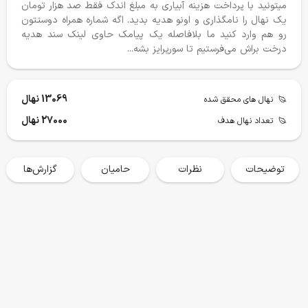
میتونید با پرداخت هزینه آبیاری به مبلغ اندک فقط صد هزار تومان
یک نهال را نامگذاری و اونو هدیه بدید. اگه شماره همراه دوستتون
رو هم وارد کنید ما بلافاصله یک پیامک حاوی لینک سند هدیه
درخت براش می‌فرستیم تا سورپرایز بشه...
درختکاری ۱۴۰۴-١۴٠۵
جان پناه کیاسر
13069 نهال
نهال های محقق شده
27000 نهال
تعداد نهال هدف
محقق شده
هدف
محقق شده
هدف
9300 نهال
15000 نهال
420،800،000
1،500،000،000
توضیحات
نظرات
حامیان
گزارش‌ها
حمایت می کنم
حمایت می کنم
گزارش پروژه ها
خانه
فروشگاه
سفرها
وبلاگ
حساب من