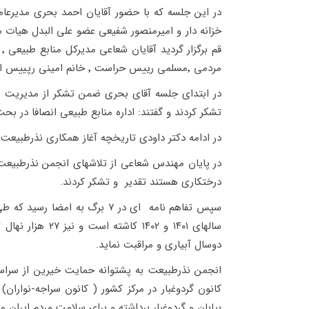
خزانه دار و امیرمنصور شفیعی عضو علی البدل هیات م
مردمی ٬مسلمی رییس حراست ٬ خانم امینی رپییس اداره روابط عمومی حضور داشتند.
در ابتدای جلسه آقای بحری ضمن تشکر از مدیریت م
تشکر کردند و گفتند: اداره منابع طبیعی انصافا در ب
در ادامه دکتر داودی تاریخچه آغاز همکاری نذرطبیعت و 
در پایان مهندس شعاعی از تلاشهای انجمن نذرطبیعت ک
درختکاری هستند تقدیر و تشکر کردند.
دوسال آبیاری و مراقبت نماید.
انجمن نذرطبیعت به پشتوانه حمایت خیرین از سراسر ک
کانون گردوغبار در مرکز کشور ( کانون سراجه-نواران
بیابان و گردوغبار برداشته و برای سلامت مردم ایران