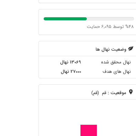
%48 توسط 6,095 حمایت
وضعیت نهال ها
نهال محقق شده
13069 نهال
نهال های هدف
27000 نهال
موقعیت :
قم (قم)