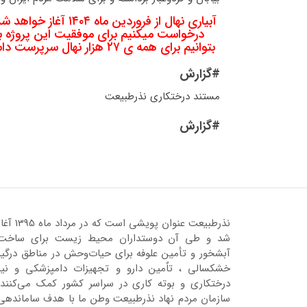
آبیاری نهال از فرور
درخواست میکنیم برای موفقیت این پروژه بز
بتوانیم برای همه ی ۲۷ هزار نهال سرپرست داشته باشیم و هزینه های آبیاری کل نهال ها تأمین گردد.
#گزارش
مستند درختکاری نذرطبیعت
#گزارش
نذرطبیعت عنوان پویشی است که در مرداد ماه 95
شد و طی آن دوستداران محیط زیست برای ساخت
آبشخور و تأمین علوفه برای حیات‌وحش در مناطق درگیر
خشکسالی ، تاٌمین دارو و تجهیزات دامپزشکی و نیز
درختکاری و بوته کاری در سراسر کشور کمک می‌کنند.
سازمان مردم نهاد نذرطبیعت وطن ما با هدف ساماندهی