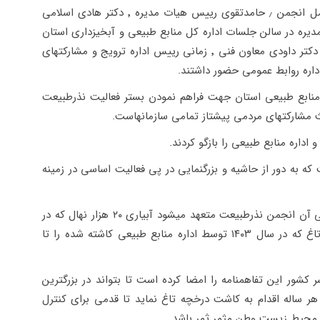
در این جلسه که با حضور آقایان احمد بحری مدیرعامل انجمن ٫ حامدتقوی رییس هیات مدیره ٬ دکتر هادی اسلامی
دیره در سالن جلسات اداره کل منابع طبیعی و آبخیزداری استان
قم برگزار گردید آقایان شعاعی مدیرکل منابع طبیعی ٬ دکتر داودی معاون فنی ٬ زمانی رییس اداره ترویج و مشارکتهای
نابع طبیعی استان جهت فراهم نمودن بستر فعالیت نذرطبیعت
حث مشارکتهای مردمی پیشتاز تمامی سازمانهاست.
اداره منابع طبیعی را بازگو کردند.
ه به دور از حاشیه و بزرگنمایی در پی فعالیت اساسی در زمینه
سپس تفاهم نامه ای در ۷ برگ به امضا رسید که طی آن انجمن نذرطبیعت متعهد میشود آبیاری ۲۰ هزار نهال که در
سالهای ۱۴۰۱ و ۱۴۰۲ کاشته است و نیز ۲۷ هزار نهال تاغ که در سال ۱۴۰۳ توسط اداره منابع طبیعی کاشته شده را تا
شور این تفاهمنامه را امضا کرده است تا بتواند در بزرگترین
) هر ساله اقدام به کاشت درخچه تاغ نماید تا قدمی برای کنترل
 و محیط زیست وطن مثمر ثمر باشد.