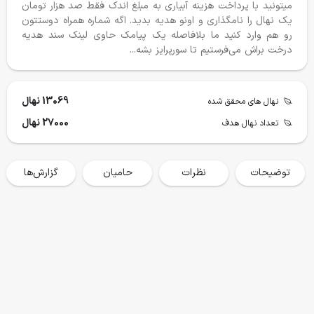
میتونید با پرداخت هزینه آبیاری به مبلغ اندک فقط صد هزار تومان
یک نهال را نامگذاری و اونو هدیه بدید. اگه شماره همراه دوستتون
رو هم وارد کنید ما بلافاصله یک پیامک حاوی لینک سند هدیه
درخت براش می‌فرستیم تا سورپرایز بشه...
درختکاری ۱۴۰۴-١۴٠۵
جان پناه کیاسر
13069 نهال
نهال های محقق شده
27000 نهال
تعداد نهال هدف
محقق شده
هدف
محقق شده
هدف
9247 نهال
15000 نهال
405،800،000
1،500،000،000
توضیحات
نظرات
حامیان
گزارش‌ها
حمایت می کنم
حمایت می کنم
گزارش پروژه ها
خانه
فروشگاه
سفرها
وبلاگ
حساب من