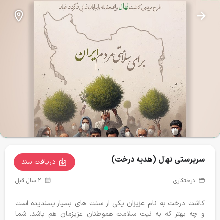
نذرطبیعت
سرپرستی نهال (‌هدیه درخت)
سرپرستی نهال (‌هدیه درخت)
آبشخور حیات وحش
تغذیه حیات وحش
تیمار و درمان
24
43
دریافت سند
درختکاری
2 سال قبل
پروژه‌های فعال
کاشت درخت به نام عزیزان یکی از سنت های بسیار پسندیده است
و چه بهتر که به نیت سلامت هموطنان عزیزمان هم باشد. شما