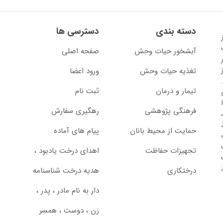
دسته بندی
دسترسی ها
13 آغاز
آبشخور حیات وحش
صفحه اصلی
تغذیه حیات وحش
ورود اعضا
تیمار و درمان
ثبت نام
از سال 1397 با
فرهنگی پژوهشی
رهگیری سفارش
حمایت از محیط بانان
پیام های آماده
تجهیزات حفاظت
اهدای درخت یادبود ،‌
درختکاری
هدیه درخت شناسنامه
دار به نام مادر ، پدر ،
زن ، دوست ، همسر