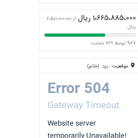
1،665،885،000 ریال
از 2،500،000،000
ریال
%67 توسط 769 حمایت
موقعیت :
یزد (خاتم)