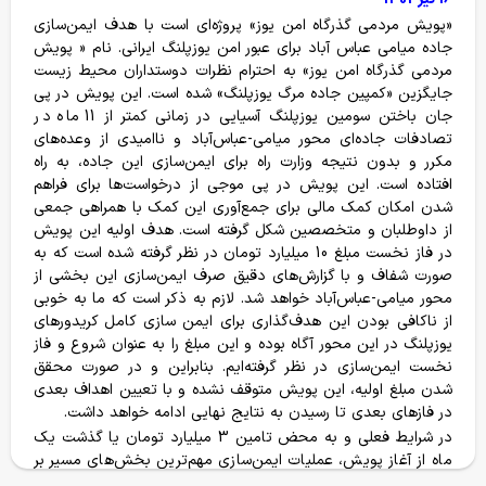
کمک های مردمی برای حفظ محیط زیست
«پویش مردمی گذرگاه امن یوز» پروژه‌ای است با هدف ایمن‌سازی
جاده میامی عباس آباد برای عبور امن یوزپلنگ ایرانی. نام « پویش
مردمی گذرگاه امن یوز» به احترام نظرات دوستداران محیط زیست
جایگزین «کمپین جاده مرگ یوزپلنگ» شده است. این پویش در پی
جان باختن سومین یوزپلنگ آسیایی در زمانی کمتر از 11 ماه در
تصادفات جاده‌ای محور میامی-عباس‌آباد و ناامیدی از وعده‌های
مکرر و بدون نتیجه وزارت راه برای ایمن‌سازی این جاده، به راه
افتاده است. این پویش در پی موجی از درخواست‌ها برای فراهم
شدن امکان کمک مالی برای جمع‌آوری این کمک با همراهی جمعی
از داوطلبان و متخصصین شکل گرفته است. هدف اولیه این پویش
در فاز نخست مبلغ 10 میلیارد تومان در نظر گرفته شده است که به
صورت شفاف و با گزارش‌های دقیق صرف ایمن‌سازی این بخشی از
محور میامی-عباس‌آباد خواهد شد. لازم به ذکر است که ما به خوبی
از ناکافی بودن این هدف‌گذاری برای ایمن سازی کامل کریدورهای
یوزپلنگ در این محور آگاه بوده و این مبلغ را به عنوان شروع و فاز
نخست ایمن‌سازی در نظر گرفته‌ایم. بنابراین و در صورت محقق
شدن مبلغ اولیه، این پویش متوقف نشده و با تعیین اهداف بعدی
در فازهای بعدی تا رسیدن به نتایج نهایی ادامه خواهد داشت.
در شرایط فعلی و به محض تامین 3 میلیارد تومان یا گذشت یک
ماه از آغاز پویش، عملیات ایمن‌سازی مهم‌ترین بخش‌های مسیر بر
خانه
فروشگاه
سفرها
وبلاگ
حساب من
اساس الویت‌های تعیین شده آغاز و با جمع‌آوری کمک‌های آتی