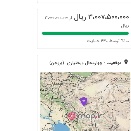
3،007،500،000 ریال
از 3،000،000،000
ریال
%100 توسط 430 حمایت
موقعیت :
چهارمحال وبختیاری (بروجن)