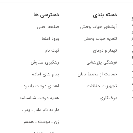
دسته بندی
دسترسی ها
13 آغاز
آبشخور حیات وحش
صفحه اصلی
تغذیه حیات وحش
ورود اعضا
تیمار و درمان
ثبت نام
از سال 1397 با
فرهنگی پژوهشی
رهگیری سفارش
حمایت از محیط بانان
پیام های آماده
تجهیزات حفاظت
اهدای درخت یادبود ،‌
درختکاری
هدیه درخت شناسنامه
دار به نام مادر ، پدر ،
زن ، دوست ، همسر