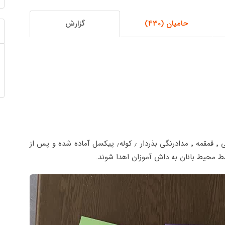
حامیان (430)
گزارش
اقلام پک های نوشت افزار شامل : دفتر مشق و نقاشی ٬ قمقمه ٬ مدادرنگی بذردار ٫ کوله٫ پیکسل آماده شده و پس از
ط محیط بانان به داش آموزان اهدا شوند.